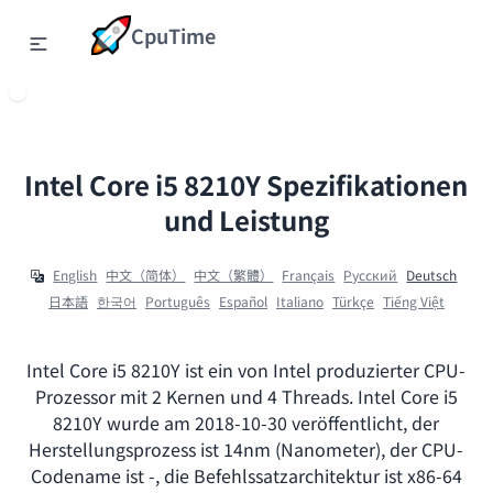
CpuTime
Intel Core i5 8210Y Spezifikationen
und Leistung
English
中文（简体）
中文（繁體）
Français
Ρусский
Deutsch
日本語
한국어
Português
Español
Italiano
Türkçe
Tiếng Việt
Intel Core i5 8210Y ist ein von Intel produzierter CPU-
Prozessor mit 2 Kernen und 4 Threads. Intel Core i5
8210Y wurde am 2018-10-30 veröffentlicht, der
Herstellungsprozess ist 14nm (Nanometer), der CPU-
Codename ist -, die Befehlssatzarchitektur ist x86-64