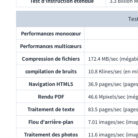
Test d'instruction étendue
3.3 Billion 
Tes
Performances monocœur
Performances multicœurs
Compression de fichiers
172.4 MB/sec (mégabi
compilation de bruits
10.8 Klines/sec (en mi
Navigation HTML5
36.9 pages/sec (page
Rendu PDF
46.6 Mpixels/sec (még
Traitement de texte
83.5 pages/sec (page
Flou d'arrière-plan
7.01 images/sec (ima
Traitement des photos
11.6 images/sec (ima