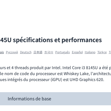
8145U spécifications et performances
ais
Ρусский
Deutsch
日本語
한국어
Português
Español
Italiano
Türkçe
T
s et 4 threads produit par Intel. Intel Core i3 8145U a été p
le nom de code du processeur est Whiskey Lake, l'architectu
ques intégrés du processeur (iGPU) est UHD Graphics 620.
Informations de base