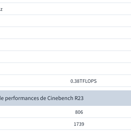
z
0.38TFLOPS
de performances de Cinebench R23
806
1739