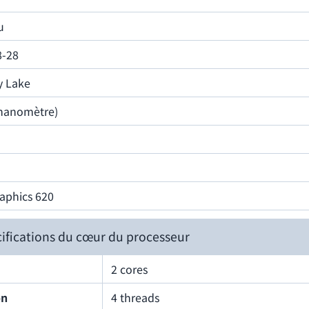
u
8-28
y Lake
nanomètre)
aphics 620
ifications du cœur du processeur
2 cores
on
4 threads