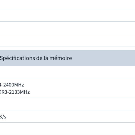
Spécifications de la mémoire
4-2400MHz
DR3-2133MHz
B/s