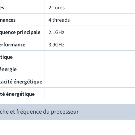
es
2 cores
rmances
4 threads
quence principale
2.1GHz
erformance
3.9GHz
étique
énergie
icacité énergétique
ité énergétique
che et fréquence du processeur