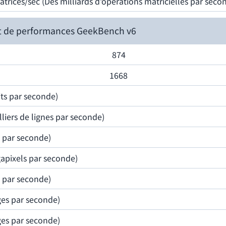
Matrices/sec (Des milliards d'opérations matricielles par seco
t de performances GeekBench v6
874
1668
ts par seconde)
lliers de lignes par seconde)
s par seconde)
apixels par seconde)
s par seconde)
ges par seconde)
ges par seconde)