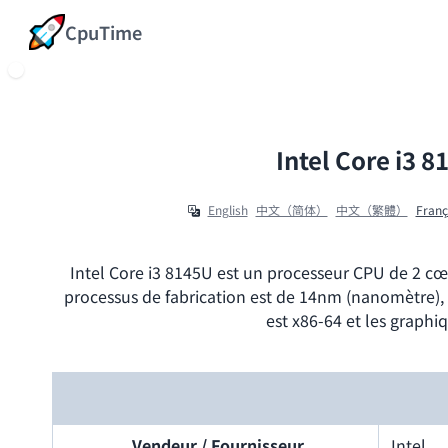
CpuTime
Intel Core i3 
English
中文（简体）
中文（繁體）
Franç
Intel Core i3 8145U est un processeur CPU de 2 cœur
processus de fabrication est de 14nm (nanomètre), 
est x86-64 et les graphi
Vendeur / Fournisseur
Intel