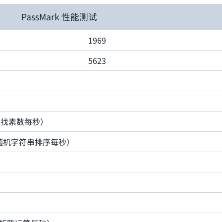
PassMark 性能测试
1969
5623
百万次查找素数每秒）
 （百万次随机字符串排序每秒）