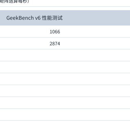
 （十亿次矩阵运算每秒）
GeekBench v6 性能测试
1066
2874